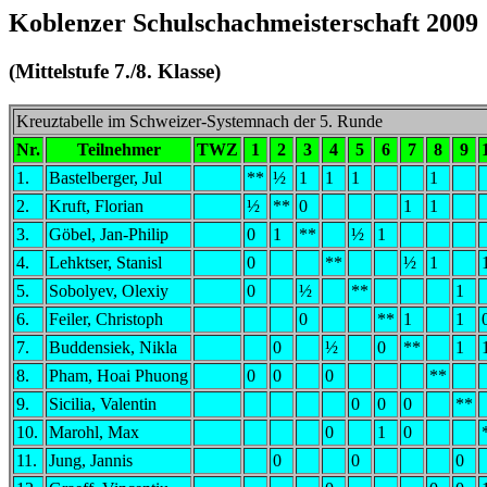
Koblenzer Schulschachmeisterschaft 2009
(Mittelstufe 7./8. Klasse)
Kreuztabelle im Schweizer-Systemnach der 5. Runde
Nr.
Teilnehmer
TWZ
1
2
3
4
5
6
7
8
9
1.
Bastelberger, Jul
**
½
1
1
1
1
2.
Kruft, Florian
½
**
0
1
1
3.
Göbel, Jan-Philip
0
1
**
½
1
4.
Lehktser, Stanisl
0
**
½
1
5.
Sobolyev, Olexiy
0
½
**
1
6.
Feiler, Christoph
0
**
1
1
7.
Buddensiek, Nikla
0
½
0
**
1
8.
Pham, Hoai Phuong
0
0
0
**
9.
Sicilia, Valentin
0
0
0
**
10.
Marohl, Max
0
1
0
11.
Jung, Jannis
0
0
0