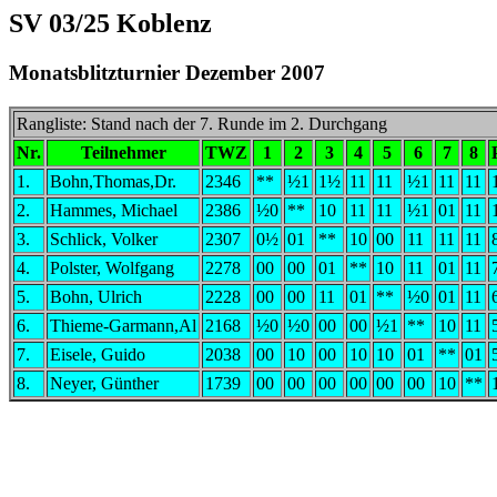
SV 03/25 Koblenz
Monatsblitzturnier Dezember 2007
Rangliste: Stand nach der 7. Runde im 2. Durchgang
Nr.
Teilnehmer
TWZ
1
2
3
4
5
6
7
8
1.
Bohn,Thomas,Dr.
2346
**
½1
1½
11
11
½1
11
11
2.
Hammes, Michael
2386
½0
**
10
11
11
½1
01
11
3.
Schlick, Volker
2307
0½
01
**
10
00
11
11
11
4.
Polster, Wolfgang
2278
00
00
01
**
10
11
01
11
5.
Bohn, Ulrich
2228
00
00
11
01
**
½0
01
11
6.
Thieme-Garmann,Al
2168
½0
½0
00
00
½1
**
10
11
7.
Eisele, Guido
2038
00
10
00
10
10
01
**
01
8.
Neyer, Günther
1739
00
00
00
00
00
00
10
**