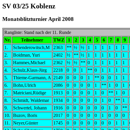
SV 03/25 Koblenz
Monatsblitzturnier April 2008
Rangliste: Stand nach der 11. Runde
Nr.
Teilnehmer
TWZ
1
2
3
4
5
6
7
8
9
1.
Schenderowitsch,M
2363
**
½
½
1
1
1
1
1
1
2.
Boidman, Yuri
2402
½
**
½
1
1
1
1
1
1
3.
Hammes,Michael
2362
½
½
**
0
1
1
1
1
1
4.
Schulz,Klaus-Jürg
2218
0
0
1
**
0
1
1
1
1
5.
Thieme-Garmann, A
2149
0
0
0
1
**
0
0
1
1
6.
Bohn,Ulrich
2086
0
0
0
0
1
**
1
0
1
7.
Matriciani,Rüdige
1913
0
0
0
0
1
0
**
1
0
8.
Schmidt, Waldemar
1934
0
0
0
0
0
1
0
**
1
9.
Schwertel, Johann
1916
0
0
0
0
0
0
1
0
**
10.
Buzov, Boris
2017
0
0
0
0
0
1
0
0
0
11.
Neyer,Günter
1745
0
0
0
0
0
0
0
1
1