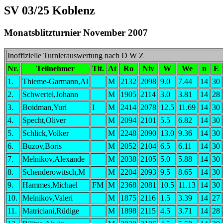
SV 03/25 Koblenz
Monatsblitzturnier November 2007
Inoffizielle Turnierauswertung nach D W Z
Nr.
Teilnehmer
Tit.
At
Ro
Niv
W
We
n
E
1.
Thieme-Garmann,Al
M
2132
2098
9.0
7.44
14
30
2.
Schwertel,Johann
M
1905
2114
3.0
3.81
14
28
3.
Boidman,Yuri
I
M
2414
2078
12.5
11.69
14
30
4.
Specht,Oliver
M
2094
2101
5.5
6.82
14
30
5.
Schlick,Volker
M
2248
2090
13.0
9.36
14
30
6.
Buzov,Boris
M
2052
2104
6.5
6.11
14
30
7.
Melnikov,Alexande
M
2038
2105
5.0
5.88
14
30
8.
Schenderowitsch,M
M
2204
2093
9.5
8.65
14
30
9.
Hammes,Michael
FM
M
2368
2081
10.5
11.13
14
30
10.
Melnikov,Valeri
M
1875
2116
1.5
3.39
14
27
11.
Matriciani,Rüdige
M
1898
2115
4.5
3.71
14
28