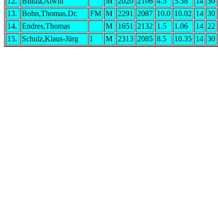
12.
Bilitza,Alwin
M
2020
2106
4.5
5.58
14
30
13.
Bohn,Thomas,Dr.
FM
M
2291
2087
10.0
10.02
14
30
14.
Endres,Thomas
M
1651
2132
1.5
1.06
14
22
15.
Schulz,Klaus-Jürg
I
M
2313
2085
8.5
10.35
14
30