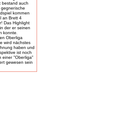
kt bestand auch
s gegnerische
Endspiel kommen
l an Brett 4
! Das Highlight
in der er seinen
n konnte.
ten Oberliga
ie wird nächstes
ehnung haben und
spektive ist noch
 einer "Oberliga"
iert gewesen sein