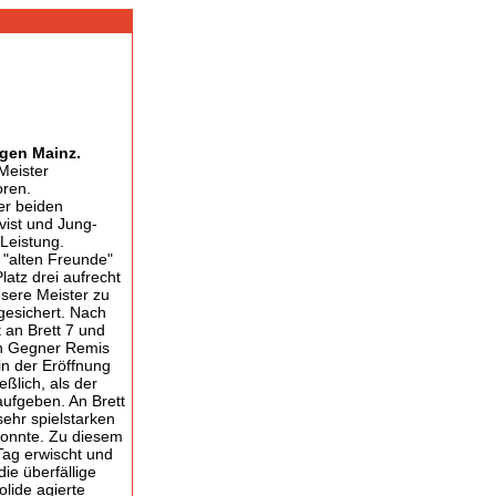
egen Mainz.
Meister
oren.
er beiden
vist und Jung-
 Leistung.
 "alten Freunde"
atz drei aufrecht
nsere Meister zu
 gesichert. Nach
 an Brett 7 und
hen Gegner Remis
in der Eröffnung
eßlich, als der
aufgeben. An Brett
ehr spielstarken
konnte. Zu diesem
Tag erwischt und
ie überfällige
olide agierte