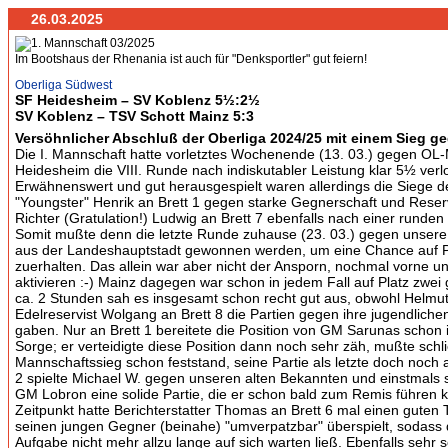
26.03.2025
Im Bootshaus der Rhenania ist auch für "Denksportler" gut feiern!
Oberliga Südwest
SF Heidesheim – SV Koblenz 5½:2½
SV Koblenz – TSV Schott Mainz 5:3
Versöhnlicher Abschluß der Oberliga 2024/25 mit einem Sieg g
Die I. Mannschaft hatte vorletztes Wochenende (13. 03.) gegen OL-
Heidesheim die VIII. Runde nach indiskutabler Leistung klar 5½ verl
Erwähnenswert und gut herausgespielt waren allerdings die Siege d
"Youngster" Henrik an Brett 1 gegen starke Gegnerschaft und Reser
Richter (Gratulation!) Ludwig an Brett 7 ebenfalls nach einer runden
Somit mußte denn die letzte Runde zuhause (23. 03.) gegen unsere
aus der Landeshauptstadt gewonnen werden, um eine Chance auf Pl
zuerhalten. Das allein war aber nicht der Ansporn, nochmal vorne u
aktivieren :-) Mainz dagegen war schon in jedem Fall auf Platz zwei
ca. 2 Stunden sah es insgesamt schon recht gut aus, obwohl Helmut
Edelreservist Wolgang an Brett 8 die Partien gegen ihre jugendlic
gaben. Nur an Brett 1 bereitete die Position von GM Sarunas schon 
Sorge; er verteidigte diese Position dann noch sehr zäh, mußte schli
Mannschaftssieg schon feststand, seine Partie als letzte doch noch 
2 spielte Michael W. gegen unseren alten Bekannten und einstmals s
GM Lobron eine solide Partie, die er schon bald zum Remis führen 
Zeitpunkt hatte Berichterstatter Thomas an Brett 6 mal einen guten 
seinen jungen Gegner (beinahe) "umverpatzbar" überspielt, sodass d
Aufgabe nicht mehr allzu lange auf sich warten ließ. Ebenfalls sehr s