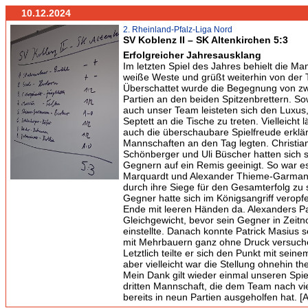
10.12.2024
2. Rheinland-Pfalz-Liga Nord
SV Koblenz II – SK Altenkirchen 5:3
Erfolgreicher Jahresausklang
Im letzten Spiel des Jahres behielt die Ma
weiße Weste und grüßt weiterhin von der T
Überschattet wurde die Begegnung von z
Partien an den beiden Spitzenbrettern. So
auch unser Team leisteten sich den Luxus, 
Septett an die Tische zu treten. Vielleicht 
auch die überschaubare Spielfreude erklär
Mannschaften an den Tag legten. Christia
Schönberger und Uli Büscher hatten sich s
Gegnern auf ein Remis geeinigt. So war e
Marquardt und Alexander Thieme-Garmann
durch ihre Siege für den Gesamterfolg zu 
Gegner hatte sich im Königsangriff veropf
Ende mit leeren Händen da. Alexanders Pa
Gleichgewicht, bevor sein Gegner in Zeitno
einstellte. Danach konnte Patrick Masius 
mit Mehrbauern ganz ohne Druck versuch
Letztlich teilte er sich den Punkt mit sein
aber vielleicht war die Stellung ohnehin th
Mein Dank gilt wieder einmal unseren Spie
dritten Mannschaft, die dem Team nach vi
bereits in neun Partien ausgeholfen hat. [A