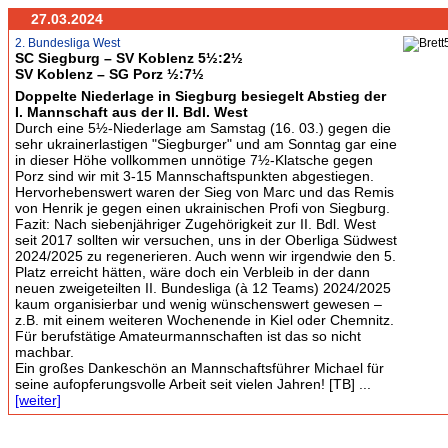
27.03.2024
2. Bundesliga West
SC Siegburg – SV Koblenz 5½:2½
SV Koblenz – SG Porz ½:7½
Doppelte Niederlage in Siegburg besiegelt Abstieg der
I. Mannschaft aus der II. Bdl. West
Durch eine 5½-Niederlage am Samstag (16. 03.) gegen die
sehr ukrainerlastigen "Siegburger" und am Sonntag gar eine
in dieser Höhe vollkommen unnötige 7½-Klatsche gegen
Porz sind wir mit 3-15 Mannschaftspunkten abgestiegen.
Hervorhebenswert waren der Sieg von Marc und das Remis
von Henrik je gegen einen ukrainischen Profi von Siegburg.
Fazit: Nach siebenjähriger Zugehörigkeit zur II. Bdl. West
seit 2017 sollten wir versuchen, uns in der Oberliga Südwest
2024/2025 zu regenerieren. Auch wenn wir irgendwie den 5.
Platz erreicht hätten, wäre doch ein Verbleib in der dann
neuen zweigeteilten II. Bundesliga (à 12 Teams) 2024/2025
kaum organisierbar und wenig wünschenswert gewesen –
z.B. mit einem weiteren Wochenende in Kiel oder Chemnitz.
Für berufstätige Amateurmannschaften ist das so nicht
machbar.
Ein großes Dankeschön an Mannschaftsführer Michael für
seine aufopferungsvolle Arbeit seit vielen Jahren! [TB] ...
[weiter]