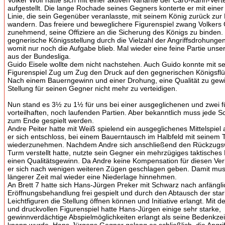
Volker Wolf hatte sich mit einer aktiven Variante der Caro-Kann-Vert
aufgestellt. Die lange Rochade seines Gegners konterte er mit einer
Linie, die sein Gegenüber veranlasste, mit seinem König zurück zur 
wandern. Das freiere und beweglichere Figurenspiel zwang Volkers
zunehmend, seine Offiziere an die Sicherung des Königs zu binden. L
gegnerische Königsstellung durch die Vielzahl der Angriffsdrohungen
womit nur noch die Aufgabe blieb. Mal wieder eine feine Partie unse
aus der Bundesliga.
Guido Eisele wollte dem nicht nachstehen. Auch Guido konnte mit s
Figurenspiel Zug um Zug den Druck auf den gegnerischen Königsflüg
Nach einem Bauerngewinn und einer Drohung, eine Qualität zu gewi
Stellung für seinen Gegner nicht mehr zu verteidigen.
Nun stand es 3½ zu 1½ für uns bei einer ausgeglichenen und zwei fü
vorteilhaften, noch laufenden Partien. Aber bekanntlich muss jede S
zum Ende gespielt werden.
Andre Peiter hatte mit Weiß spielend ein ausgeglichenes Mittelspiel 
er sich entschloss, bei einem Bauerntausch im Halbfeld mit seinem
wiederzunehmen. Nachdem Andre sich anschließend den Rückzugsw
Turm verstellt hatte, nutzte sein Gegner ein mehrzügiges taktisches
einen Qualitätsgewinn. Da Andre keine Kompensation für diesen Verl
er sich nach wenigen weiteren Zügen geschlagen geben. Damit mus
längerer Zeit mal wieder eine Niederlage hinnehmen.
An Brett 7 hatte sich Hans-Jürgen Preker mit Schwarz nach anfängli
Eröffnungsbehandlung frei gespielt und durch den Abtausch der sta
Leichtfiguren die Stellung öffnen können und Initiative erlangt. Mit
und druckvollen Figurenspiel hatte Hans-Jürgen einige sehr starke,
gewinnverdächtige Abspielmöglichkeiten erlangt als seine Bedenkz