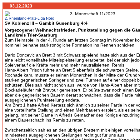
03.12.2023
2. Rheinland-Pfalz-Liga Nord
SV Koblenz III – Gambit Gusenburg 4:4
Vorgezogener Weihnachtsfrieden, Punkteteilung gegen die Gä
Landkreis Trier-Saarburg
Zum Heimspiel in der 4. Runde am letzten Sonntag im November kon
nominell beinahe stärkstmögliche Formation ins Rennen schicken.
Dario Doncevic an Brett 3 mit Schwarz spielend hatte sich aus der 
eine leicht vorteilhafte Mittelspielstellung erarbeitet, bei der sich je
Spielverlauf die Kräfte mehr und mehr neutralisierten. Remis
Hans-Albert Prison führte an Brett 5 ebenfalls die schwarzen Steine. 
Rochade kam, musste er seinen Monarchen in der Mitte der Grundr
starken gegnerischen Springer und zwei Türmen auf einer doppelt b
schützen. Dies sah nicht schön aus, wurde von Hans-Albert aber mit
Blockadeläufer mit Bravour gemeistert. Er büßte zwar noch einen Ba
aber die gegnerischen Bauern derart schwächen, dass die Partie mit
ausgeglichenen Punkteteilung endete.
Am Brett 1 hatte Alfred Kertesz sich ähnlich zu seiner Partie in der
eine vorteilhafte Stellung und einen Mehrbauern erspielt, als es se
gelang, mit seiner Dame in Alfreds Gemächer des Königs einzudring
einem Dauerschach ins Remis zu retten.
Zwischenzeitlich sah es an den übrigen Brettern mit einigen vorteilh
mindestens ausgeglichenen Stellungen recht gut für uns aus.