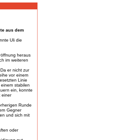
ste aus dem
nte Uli die
Eröffnung heraus
doch im weiteren
Da er nicht zur
eihe vor einem
esetzten Linie
 einem stabilen
uern ein, konnte
 einer
 vorherigen Runde
inem Gegner
en und sich mit
aften oder