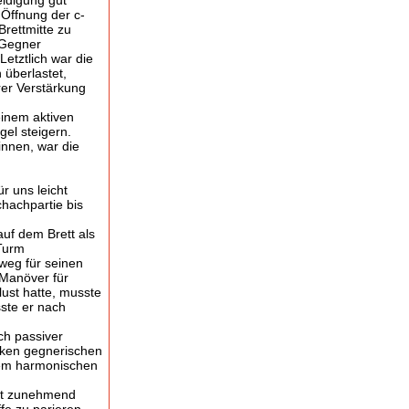
eidigung gut
 Öffnung der c-
Brettmitte zu
 Gegner
etztlich war die
 überlastet,
rer Verstärkung
einem aktiven
el steigern.
nnen, war die
r uns leicht
chachpartie bis
auf dem Brett als
 Turm
eg für seinen
 Manöver für
ust hatte, musste
ste er nach
ch passiver
rken gegnerischen
 dem harmonischen
eit zunehmend