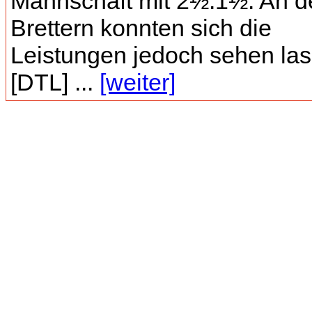
Mannschaft mit 2½:1½. An d
Brettern konnten sich die
Leistungen jedoch sehen las
[DTL] ...
[weiter]