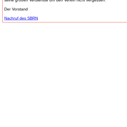
seine großen Verdienste um den Verein nicht vergessen.
Der Vorstand
Nachruf des SBRN