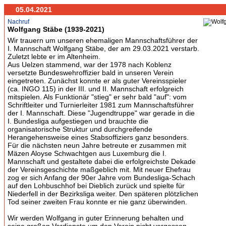
05.04.2021
Nachruf
Wolfgang Stäbe (1939-2021)
Wir trauern um unseren ehemaligen Mannschaftsführer der
I. Mannschaft Wolfgang Stäbe, der am 29.03.2021 verstarb.
Zuletzt lebte er im Altenheim.
Aus Uelzen stammend, war der 1978 nach Koblenz
versetzte Bundeswehroffizier bald in unseren Verein
eingetreten. Zunächst konnte er als guter Vereinsspieler
(ca. INGO 115) in der III. und II. Mannschaft erfolgreich
mitspielen. Als Funktionär "stieg" er sehr bald "auf": vom
Schriftleiter und Turnierleiter 1981 zum Mannschaftsführer
der I. Mannschaft. Diese "Jugendtruppe" war gerade in die
I. Bundesliga aufgestiegen und brauchte die
organisatorische Struktur und durchgreifende
Herangehensweise eines Stabsoffiziers ganz besonders.
Für die nächsten neun Jahre betreute er zusammen mit
Mäzen Aloyse Schwachtgen aus Luxemburg die I.
Mannschaft und gestaltete dabei die erfolgreichste Dekade
der Vereinsgeschichte maßgeblich mit. Mit neuer Ehefrau
zog er sich Anfang der 90er Jahre vom Bundesliga-Schach
auf den Lohbuschhof bei Dieblich zurück und spielte für
Niederfell in der Bezirksliga weiter. Den späteren plötzlichen
Tod seiner zweiten Frau konnte er nie ganz überwinden.
Wir werden Wolfgang in guter Erinnerung behalten und