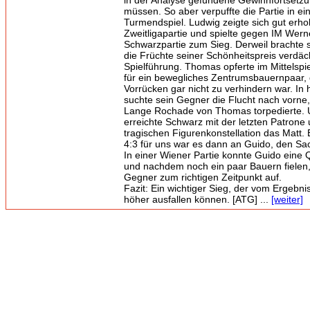
in der Analyse gefundene Gewinnfortsetzu
müssen. So aber verpuffte die Partie in e
Turmendspiel. Ludwig zeigte sich gut erhol
Zweitligapartie und spielte gegen IM Wern
Schwarzpartie zum Sieg. Derweil brachte 
die Früchte seiner Schönheitspreis verdäc
Spielführung. Thomas opferte im Mittelspi
für ein bewegliches Zentrumsbauernpaar,
Vorrücken gar nicht zu verhindern war. In 
suchte sein Gegner die Flucht nach vorne,
Lange Rochade von Thomas torpedierte. U
erreichte Schwarz mit der letzten Patrone
tragischen Figurenkonstellation das Matt.
4:3 für uns war es dann an Guido, den S
In einer Wiener Partie konnte Guido eine 
und nachdem noch ein paar Bauern fielen
Gegner zum richtigen Zeitpunkt auf.
Fazit: Ein wichtiger Sieg, der vom Ergebnis
höher ausfallen können. [ATG] ...
[weiter]