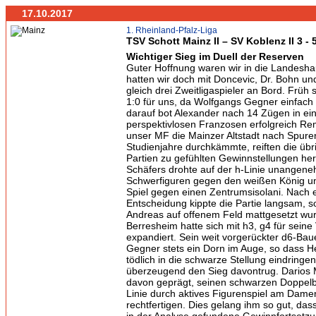
17.10.2017
1. Rheinland-Pfalz-Liga
TSV Schott Mainz II – SV Koblenz II 3 - 
Wichtiger Sieg im Duell der Reserven
Guter Hoffnung waren wir in die Landeshau
hatten wir doch mit Doncevic, Dr. Bohn u
gleich drei Zweitligaspieler an Bord. Früh
1:0 für uns, da Wolfgangs Gegner einfach 
darauf bot Alexander nach 14 Zügen in ei
perspektivlosen Franzosen erfolgreich R
unser MF die Mainzer Altstadt nach Spure
Studienjahre durchkämmte, reiften die üb
Partien zu gefühlten Gewinnstellungen he
Schäfers drohte auf der h-Linie unangene
Schwerfiguren gegen den weißen König u
Spiel gegen einen Zentrumsisolani. Nach e
Entscheidung kippte die Partie langsam, so
Andreas auf offenem Feld mattgesetzt wu
Berresheim hatte sich mit h3, g4 für seine
expandiert. Sein weit vorgerückter d6-Ba
Gegner stets ein Dorn im Auge, so dass 
tödlich in die schwarze Stellung eindringe
überzeugend den Sieg davontrug. Darios M
davon geprägt, seinen schwarzen Doppelb
Linie durch aktives Figurenspiel am Damen
rechtfertigen. Dies gelang ihm so gut, das