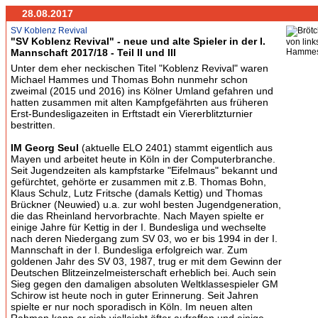
28.08.2017
SV Koblenz Revival
"SV Koblenz Revival" - neue und alte Spieler in der I.
von link
Mannschaft 2017/18 - Teil II und III
Hammes,
Unter dem eher neckischen Titel "Koblenz Revival" waren
Michael Hammes und Thomas Bohn nunmehr schon
zweimal (2015 und 2016) ins Kölner Umland gefahren und
hatten zusammen mit alten Kampfgefährten aus früheren
Erst-Bundesligazeiten in Erftstadt ein Viererblitzturnier
bestritten.
IM Georg Seul
(aktuelle ELO 2401) stammt eigentlich aus
Mayen und arbeitet heute in Köln in der Computerbranche.
Seit Jugendzeiten als kampfstarke "Eifelmaus" bekannt und
gefürchtet, gehörte er zusammen mit z.B. Thomas Bohn,
Klaus Schulz, Lutz Fritsche (damals Kettig) und Thomas
Brückner (Neuwied) u.a. zur wohl besten Jugendgeneration,
die das Rheinland hervorbrachte. Nach Mayen spielte er
einige Jahre für Kettig in der I. Bundesliga und wechselte
nach deren Niedergang zum SV 03, wo er bis 1994 in der I.
Mannschaft in der I. Bundesliga erfolgreich war. Zum
goldenen Jahr des SV 03, 1987, trug er mit dem Gewinn der
Deutschen Blitzeinzelmeisterschaft erheblich bei. Auch sein
Sieg gegen den damaligen absoluten Weltklassespieler GM
Schirow ist heute noch in guter Erinnerung. Seit Jahren
spielte er nur noch sporadisch in Köln. Im neuen alten