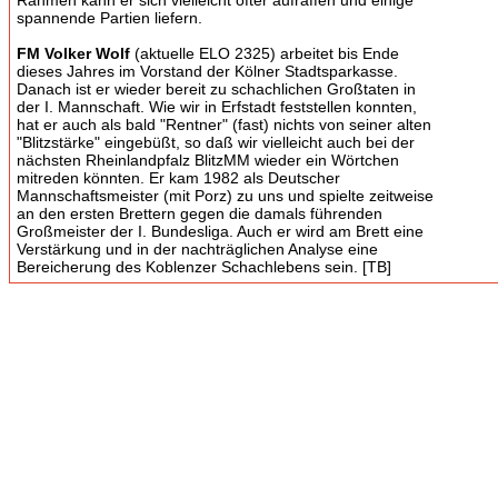
Rahmen kann er sich vielleicht öfter aufraffen und einige
spannende Partien liefern.
FM Volker Wolf
(aktuelle ELO 2325) arbeitet bis Ende
dieses Jahres im Vorstand der Kölner Stadtsparkasse.
Danach ist er wieder bereit zu schachlichen Großtaten in
der I. Mannschaft. Wie wir in Erfstadt feststellen konnten,
hat er auch als bald "Rentner" (fast) nichts von seiner alten
"Blitzstärke" eingebüßt, so daß wir vielleicht auch bei der
nächsten Rheinlandpfalz BlitzMM wieder ein Wörtchen
mitreden könnten. Er kam 1982 als Deutscher
Mannschaftsmeister (mit Porz) zu uns und spielte zeitweise
an den ersten Brettern gegen die damals führenden
Großmeister der I. Bundesliga. Auch er wird am Brett eine
Verstärkung und in der nachträglichen Analyse eine
Bereicherung des Koblenzer Schachlebens sein. [TB]