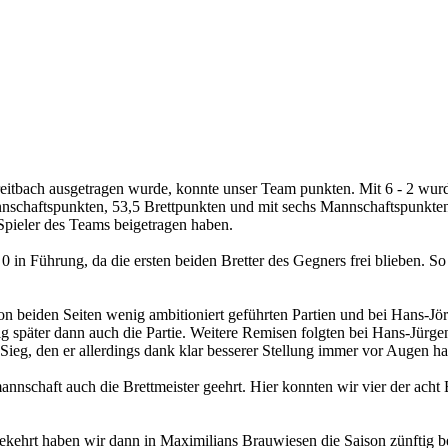
inbreitbach ausgetragen wurde, konnte unser Team punkten. Mit 6 - 2 w
annschaftspunkten, 53,5 Brettpunkten und mit sechs Mannschaftspunkte
Spieler des Teams beigetragen haben.
 in Führung, da die ersten beiden Bretter des Gegners frei blieben. S
 beiden Seiten wenig ambitioniert geführten Partien und bei Hans-Jörg a
g später dann auch die Partie. Weitere Remisen folgten bei Hans-Jürge
eg, den er allerdings dank klar besserer Stellung immer vor Augen hat
chaft auch die Brettmeister geehrt. Hier konnten wir vier der acht Bret
hrt haben wir dann in Maximilians Brauwiesen die Saison zünftig bei