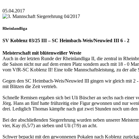
05.04.2017
Rheinlandliga
SV Koblenz 03/25 III – SC Heimbach-Weis/Neuwied III 6 - 2
Meisterschaft mit blütenweißer Weste
Auch in der letzten Runde der Rheinlandliga II, die zentral in Rhe
die Saison nicht nur auf dem ersten Platz sondern auch mit 18 - 0 M
vom VfR-SC Koblenz II! Eine tolle Mannschaftsleistung, zu der alle 
Gegen den SC Heimbach-Weis/Neuwied III gingen wir gleich mit 2 - 0
mit Blitzen die Zeit vertrieb.
Schnelle Remisen ergaben sich bei Uli Büscher an sechs nach einer von
Jörg. Hans an fünf hatte frühzeitig eine Figur gewonnen und nur weni
drei. Lediglich Thomas kämpfte nach gut zwei Stunden noch um den Si
Bei der abschließenden Siegerehrung wurden neben unserer Meistermanns
vier, Kay (6,5/7) an sieben und Uli (7/9) an acht.
Schwer bepackt mit den gewonnenen Pokalen nach Koblenz zurückgeke