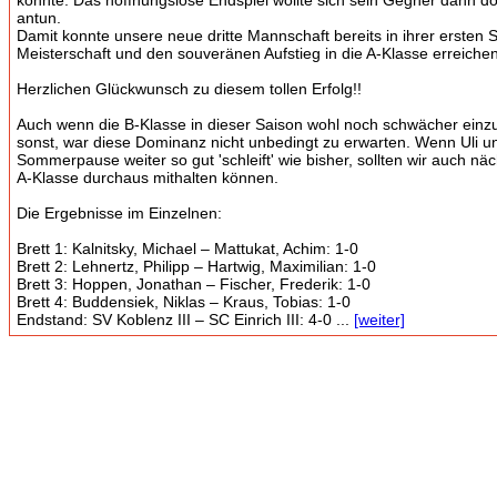
konnte. Das hoffnungslose Endspiel wollte sich sein Gegner dann d
antun.
Damit konnte unsere neue dritte Mannschaft bereits in ihrer ersten S
Meisterschaft und den souveränen Aufstieg in die A-Klasse erreichen
Herzlichen Glückwunsch zu diesem tollen Erfolg!!
Auch wenn die B-Klasse in dieser Saison wohl noch schwächer einzu
sonst, war diese Dominanz nicht unbedingt zu erwarten. Wenn Uli u
Sommerpause weiter so gut 'schleift' wie bisher, sollten wir auch näc
A-Klasse durchaus mithalten können.
Die Ergebnisse im Einzelnen:
Brett 1: Kalnitsky, Michael – Mattukat, Achim: 1-0
Brett 2: Lehnertz, Philipp – Hartwig, Maximilian: 1-0
Brett 3: Hoppen, Jonathan – Fischer, Frederik: 1-0
Brett 4: Buddensiek, Niklas – Kraus, Tobias: 1-0
Endstand: SV Koblenz III – SC Einrich III: 4-0 ...
[weiter]