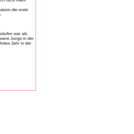
och nicht mehr
aison die erste
.
stufen war als
nsere Jungs in der
hstes Jahr in der