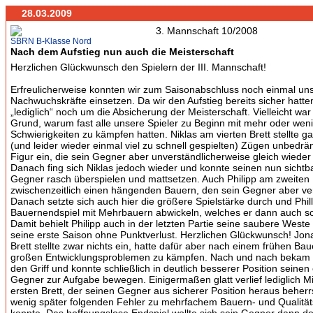
28.03.2009
SBRN B-Klasse Nord
Nach dem Aufstieg nun auch die Meisterschaft
Herzlichen Glückwunsch den Spielern der III. Mannschaft!
Erfreulicherweise konnten wir zum Saisonabschluss noch einmal u
Nachwuchskräfte einsetzen. Da wir den Aufstieg bereits sicher hatte
„lediglich“ noch um die Absicherung der Meisterschaft. Vielleicht wa
Grund, warum fast alle unsere Spieler zu Beginn mit mehr oder wen
Schwierigkeiten zu kämpfen hatten. Niklas am vierten Brett stellte 
(und leider wieder einmal viel zu schnell gespielten) Zügen unbedrä
Figur ein, die sein Gegner aber unverständlicherweise gleich wiede
Danach fing sich Niklas jedoch wieder und konnte seinen nun sichtb
Gegner rasch überspielen und mattsetzen. Auch Philipp am zweiten 
zwischenzeitlich einen hängenden Bauern, den sein Gegner aber v
Danach setzte sich auch hier die größere Spielstärke durch und Phill
Bauernendspiel mit Mehrbauern abwickeln, welches er dann auch 
Damit behielt Philipp auch in der letzten Partie seine saubere West
seine erste Saison ohne Punktverlust. Herzlichen Glückwunsch! Jon
Brett stellte zwar nichts ein, hatte dafür aber nach einem frühen Ba
großen Entwicklungsproblemen zu kämpfen. Nach und nach bekam e
den Griff und konnte schließlich in deutlich besserer Position seinen
Gegner zur Aufgabe bewegen. Einigermaßen glatt verlief lediglich M
ersten Brett, der seinen Gegner aus sicherer Position heraus beher
wenig später folgenden Fehler zu mehrfachem Bauern- und Qualitä