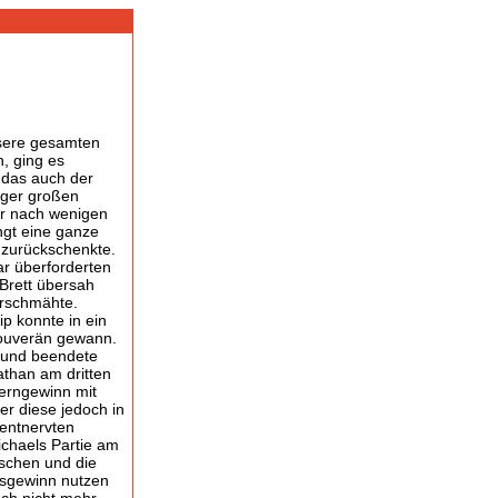
nsere gesamten
n, ging es
r das auch der
iger großen
gar nach wenigen
ngt eine ganze
r zurückschenkte.
ar überforderten
Brett übersah
erschmähte.
ip konnte in ein
souverän gewann.
e und beendete
athan am dritten
uerngewinn mit
r diese jedoch in
 entnervten
ichaels Partie am
rschen und die
tsgewinn nutzen