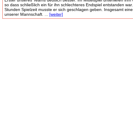
Erster unseres Teams deutlich besser. Im Mittelspiel unterliefen ihm
so dass schließlich ein für ihn schlechteres Endspiel entstanden war
Stunden Spielzeit musste er sich geschlagen geben. Insgesamt eine 
unserer Mannschaft. ...
[weiter]