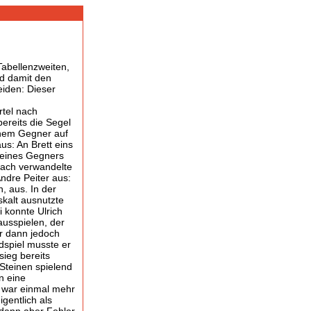
Tabellenzweiten,
nd damit den
eiden: Dieser
rtel nach
ereits die Segel
einem Gegner auf
us: An Brett eins
seines Gegners
nach verwandelte
Andre Peiter aus:
, aus. In der
skalt ausnutzte
i konnte Ulrich
ausspielen, der
er dann jedoch
spiel musste er
ieg bereits
 Steinen spielend
n eine
e war einmal mehr
gentlich als