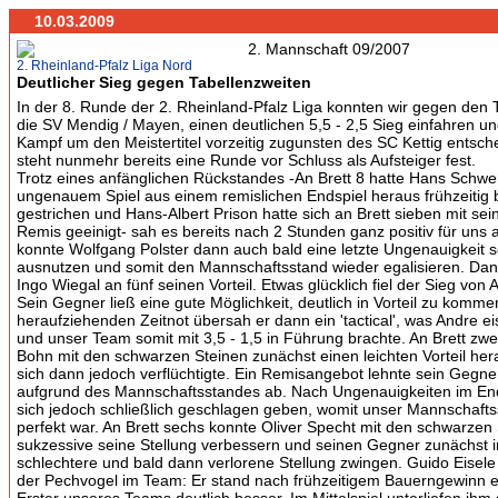
10.03.2009
2. Rheinland-Pfalz Liga Nord
Deutlicher Sieg gegen Tabellenzweiten
In der 8. Runde der 2. Rheinland-Pfalz Liga konnten wir gegen den 
die SV Mendig / Mayen, einen deutlichen 5,5 - 2,5 Sieg einfahren u
Kampf um den Meistertitel vorzeitig zugunsten des SC Kettig entsch
steht nunmehr bereits eine Runde vor Schluss als Aufsteiger fest.
Trotz eines anfänglichen Rückstandes -An Brett 8 hatte Hans Schwe
ungenauem Spiel aus einem remislichen Endspiel heraus frühzeitig b
gestrichen und Hans-Albert Prison hatte sich an Brett sieben mit s
Remis geeinigt- sah es bereits nach 2 Stunden ganz positiv für uns a
konnte Wolfgang Polster dann auch bald eine letzte Ungenauigkeit 
ausnutzen und somit den Mannschaftsstand wieder egalisieren. Da
Ingo Wiegal an fünf seinen Vorteil. Etwas glücklich fiel der Sieg von 
Sein Gegner ließ eine gute Möglichkeit, deutlich in Vorteil zu kommen
heraufziehenden Zeitnot übersah er dann ein 'tactical', was Andre ei
und unser Team somit mit 3,5 - 1,5 in Führung brachte. An Brett zwe
Bohn mit den schwarzen Steinen zunächst einen leichten Vorteil her
sich dann jedoch verflüchtigte. Ein Remisangebot lehnte sein Gegn
aufgrund des Mannschaftsstandes ab. Nach Ungenauigkeiten im End
sich jedoch schließlich geschlagen geben, womit unser Mannschaftss
perfekt war. An Brett sechs konnte Oliver Specht mit den schwarzen
sukzessive seine Stellung verbessern und seinen Gegner zunächst i
schlechtere und bald dann verlorene Stellung zwingen. Guido Eisel
der Pechvogel im Team: Er stand nach frühzeitigem Bauerngewinn ei